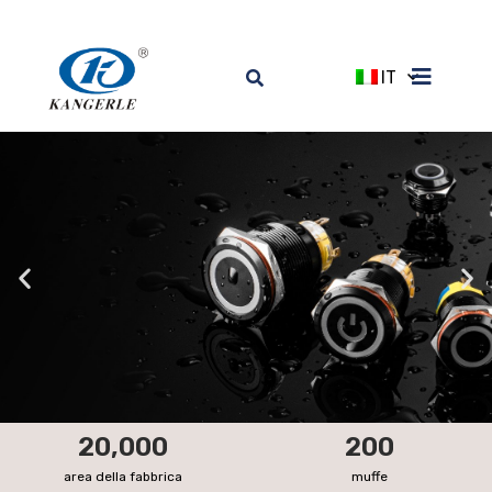
IT
KANGERLE
20,000
200
PULSANTE METALLICO IMPERMEABILE
area della fabbrica
muffe
---·