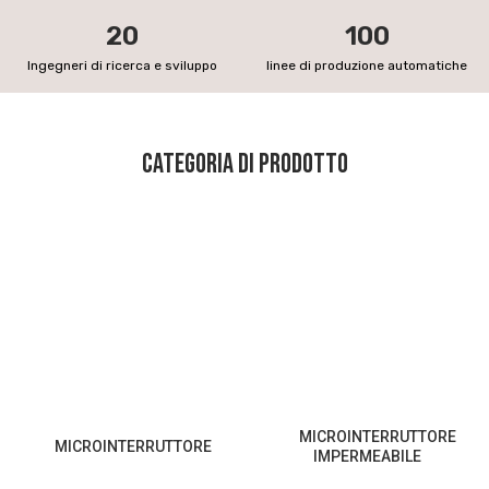
20
100
Φ12mm/Φ16mm/Φ19mm
Φ22mm/Φ25mm/Φ30mm
Ingegneri di ricerca e sviluppo
linee di produzione automatiche
Altro >
Categoria di prodotto
MICROINTERRUTTORE
MICROINTERRUTTORE
IMPERMEABILE