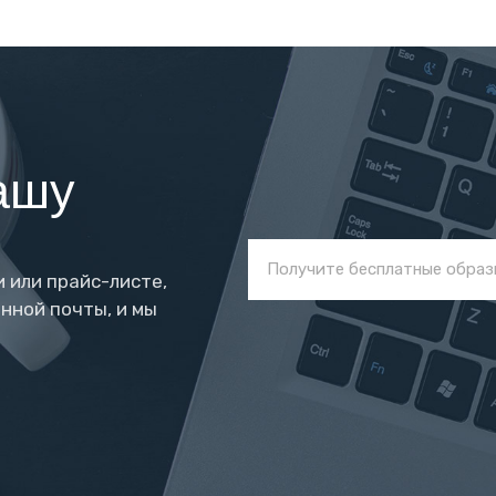
ашу
 или прайс-листе,
нной почты, и мы