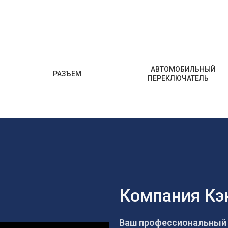
Получите мгновенную оценку
стоимости прямо сейчас:
АВТОМОБИЛЬНЫЙ
РАЗЪЕМ
ПЕРЕКЛЮЧАТЕЛЬ
Имя
Электронная почта
Телефон/WhatsApp/WeChat
Компания Кэ
Пример модели
Ваш профессиональный 