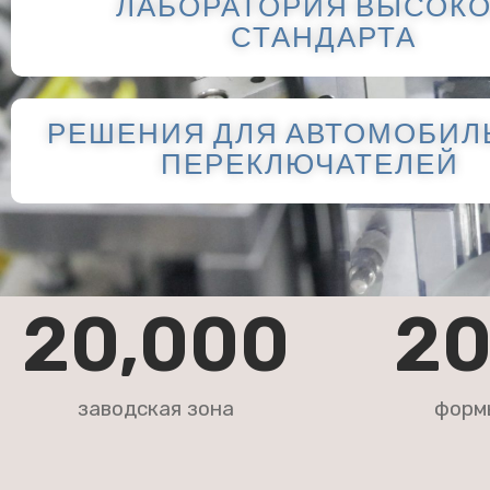
ЛАБОРАТОРИЯ ВЫСОК
ПЕРЕКЛЮЧАТЕ
СТАНДАРТА
ДЛЯ
РЕШЕНИЯ ДЛЯ АВТОМОБИЛ
АВТОМОБИЛЕЙ
ПЕРЕКЛЮЧАТЕЛЕЙ
---·
ПЕРЕКЛЮЧАТЕЛЬ РЕГУЛИРОВКИ
АВТОМОБИЛЬНОГО СИДЕНИЯ
20,000
2
ВЫКЛЮЧАТЕЛЬ АВТОМОБИЛЬНОЙ ЛАМПЫ
ДЛЯ ЧТЕНИЯ
ПЕРЕКЛЮЧАТЕЛЬ НА РУЛЕ АВТОМОБИЛЯ
заводская зона
форм
Подробнее >