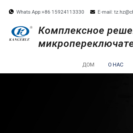
Whats App:+86 15924113330
E-mail: tz.hz@c
Комплексное реше
микропереключат
ДОМ
О НАС