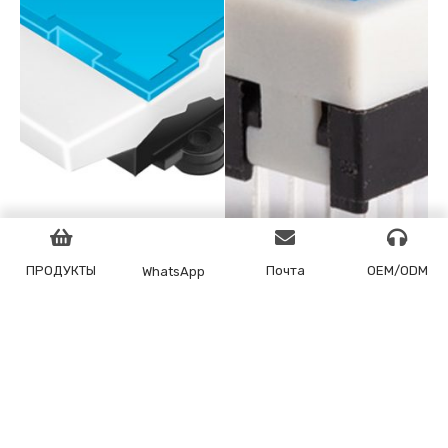
ПРОДУКТЫ
Почта
OEM/ODM
WhatsApp
6-контактный
7x7 кнопочный
переключатель для
переключатель с
стационарного телефона
высокой