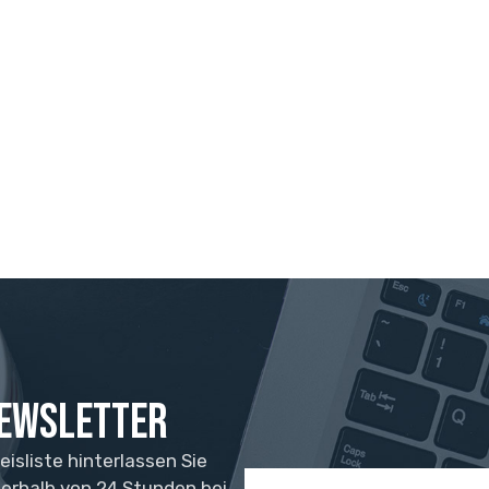
Telefon/WhatsApp/WeChat
Beispielmodell
SCHICKEN
Newsletter
isliste hinterlassen Sie
nerhalb von 24 Stunden bei