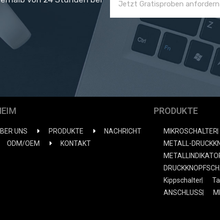
HEIM
PRODUKTE
BER UNS
PRODUKTE
NACHRICHT
MIKROSCHALTER
ODM/OEM
KONTAKT
METALL-DRUCKK
METALLINDIKATO
DRUCKKNOPFSCH
Kippschalter
Ta
ANSCHLUSS
M