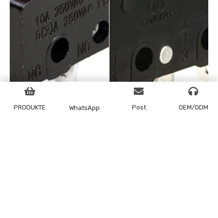
PRODUKTE
Post
OEM/ODM
WhatsApp
5A 250V
Scharnier-
Mikroschaltergehäuse,
Metallrollenhebel-
gerader Metallhebel
Mikroschalter 250 V