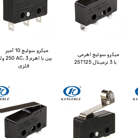
میکرو سوئیچ 10 آمپر
میکرو سوئیچ اهرمی
250 ولت AC، 3 پ
25T125 با 3 ترمینال
فلزی
همین حالا یک پیش‌فاکتور فوری دریافت کنید：