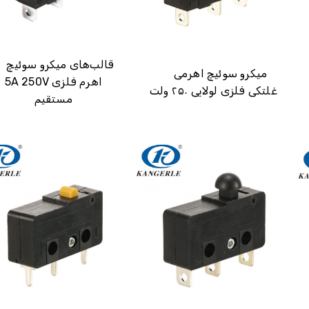
نام
قالب‌های میکرو سوئیچ
میکرو سوئیچ اهرمی
5A 250V اهرم فلزی
غلتکی فلزی لولایی ۲۵۰ ولت
ایمیل
مستقیم
تلفن/واتساپ/وی‌چت
مدل نمونه
ارسال