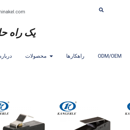
hinakel.com
یک راه حل
ODM/OEM
راهکارها
محصولات
درباره