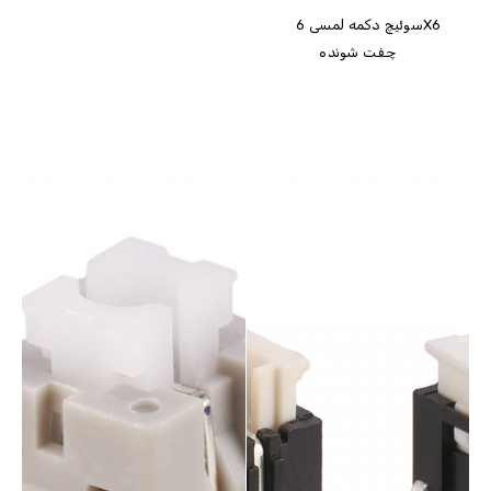
سوئیچ دکمه لمسی 6X6
چفت شونده