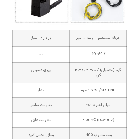
جریان مستقیم ۱۲ ولت ۰.۱ آمپر
بار دارای امتیاز
-10~60℃
دما
۱۲۰±۳۰ گرم (معمولی) / ۲۰۰±۳۰
نیروی عملیاتی
گرم
شماره SPST/SPST NC
مدار
≤500 میلی اهم
مقاومت تماسی
≥100MΩ (DC500V)
مقاومت عایق
≥100 ولت متناوب
ولتاژ را تحمل کنید