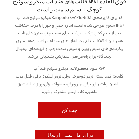
قالب‌های ضد آب میکرو سوئیچ SPST فوق العاده
کوچک با سیم سمت راست
میکروسوئیچ ضد آب Kangerle kw1-1c-503 که برای کاربردهای
متنوع طراحی شده است، اندازه جمع و جور را با درجه حفاظت IP67
پس از سیم کشی ترکیب می‌کند. برای نصب بهتر، ستون‌های ثابت
مختلفی در اندازه‌های مختلف ارائه می‌دهد. سری KW1 همچنین از
پیکربندی‌های سیمی پایین و سیمی سمت چپ و گزینه‌های ترمینال
چندگانه برای راه‌حل‌های سفارشی پشتیبانی می‌کند.
میکرو سوئیچ ضد آب KW1
سری محصولات:
کاربرد:
کمد بسته، ترمز دوچرخه برقی، ترمز اسکوتر برقی، قفل درب
ماشین، ربات جارو برقی، جاروبرقی، مسواک برقی، پریز تخلیه شارژ
ماشین، کلاه ایمنی مشترک و غیره
چت کن
برای ما ایمیل ارسال