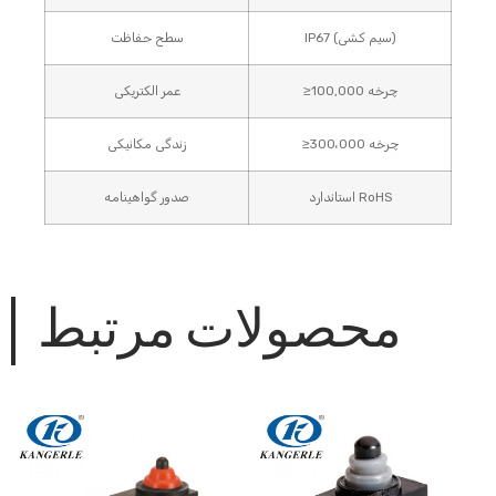
IP67 (سیم کشی)
سطح حفاظت
≥100,000 چرخه
عمر الکتریکی
≥300،000 چرخه
زندگی مکانیکی
استاندارد RoHS
صدور گواهینامه
محصولات مرتبط