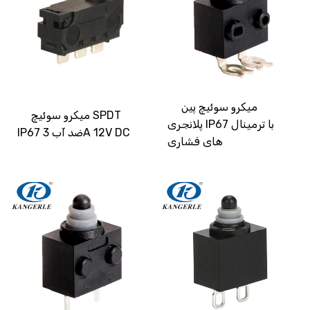
میکرو سوئیچ پین
میکرو سوئیچ SPDT
پلانجری IP67 با ترمینال
IP67 ضد آب 3A 12V DC
های فشاری