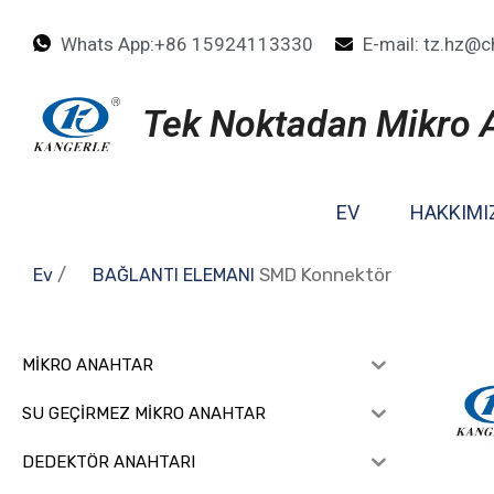
Whats App:+86 15924113330
E-mail: tz.hz@c
Tek Noktadan Mikro
EV
HAKKIMI
/
SMD Konnektör
Ev
BAĞLANTI ELEMANI
MİKRO ANAHTAR
SU GEÇİRMEZ MİKRO ANAHTAR
DEDEKTÖR ANAHTARI