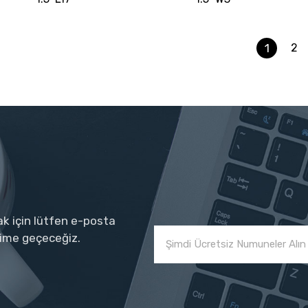
1
2
ak için lütfen e-posta
işime geçeceğiz.