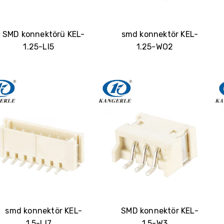
İsim
SMD konnektörü KEL-
smd konnektör KEL-
1.25-LI5
1.25-WO2
E-posta
Telefon/WhatsApp/WeChat
Örnek model
GÖNDERMEK
smd konnektör KEL-
SMD konnektör KEL-
1.5-LI7
1.5-W3