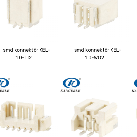
smd konnektör KEL-
smd konnektör KEL-
1.0-LI2
1.0-WO2
Hemen Fiyat Teklifi Alın: