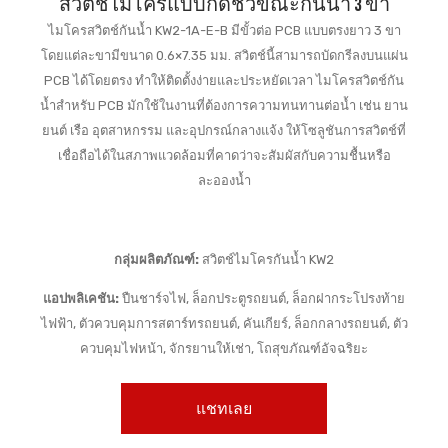
สวิตช์ไมโครแบบกดชั่วขณะกันน้ำ 3 ขา
ไมโครสวิตช์กันน้ำ KW2-1A-E-B มีขั้วต่อ PCB แบบตรงยาว 3 ขา
โดยแต่ละขามีขนาด 0.6×7.35 มม. สวิตช์นี้สามารถบัดกรีลงบนแผ่น
PCB ได้โดยตรง ทำให้ติดตั้งง่ายและประหยัดเวลา ไมโครสวิตช์กัน
น้ำสำหรับ PCB มักใช้ในงานที่ต้องการความทนทานต่อน้ำ เช่น ยาน
ยนต์ เรือ อุตสาหกรรม และอุปกรณ์กลางแจ้ง ให้โซลูชันการสวิตช์ที่
เชื่อถือได้ในสภาพแวดล้อมที่คาดว่าจะสัมผัสกับความชื้นหรือ
ละอองน้ำ
กลุ่มผลิตภัณฑ์:
สวิตช์ไมโครกันน้ำ KW2
แอปพลิเคชัน:
ปืนชาร์จไฟ, ล็อกประตูรถยนต์, ล็อกฝากระโปรงท้าย
ไฟฟ้า, ตัวควบคุมการสตาร์ทรถยนต์, คันเกียร์, ล็อกกลางรถยนต์, ตัว
ควบคุมไฟหน้า, จักรยานให้เช่า, โถสุขภัณฑ์อัจฉริยะ
แชทเลย