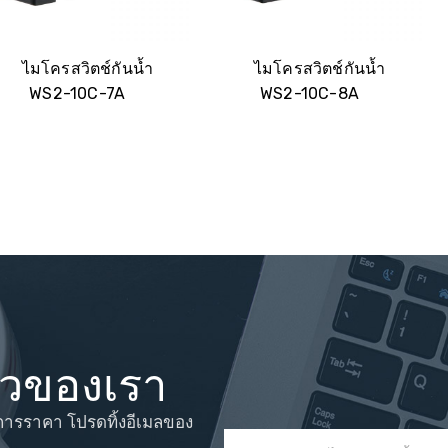
โทรศัพท์/WhatsApp/WeChat
ไมโครสวิตช์กันน้ำ
ไมโครสวิตช์กันน้ำ
WS2-10C-7A
WS2-10C-8A
แบบจำลองตัวอย่าง
ส่ง
าวของเรา
การราคา โปรดทิ้งอีเมลของ