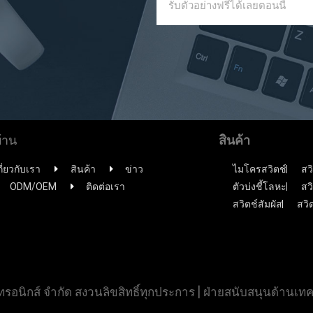
้าน
สินค้า
กี่ยวกับเรา
สินค้า
ข่าว
ไมโครสวิตช์
สว
ODM/OEM
ติดต่อเรา
ตัวบ่งชี้โลหะ
สว
สวิตช์สัมผัส
สวิต
เล็กทรอนิกส์ จำกัด สงวนลิขสิทธิ์ทุกประการ | ฝ่ายสนับสนุนด้านเทค