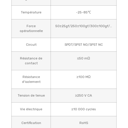
Température
-25-85℃
Force
50±25gf/250±100gf/300±100gf/…
opérationnelle
Circuit
SPDT/SPST NO/SPST NC
Résistance de
≤50 mΩ
contact
Résistance
≥100 MΩ
d'isolement
Tension de tenue
≥250 V CA
Vie électrique
≥10 000 cycles
Certification
RoHS