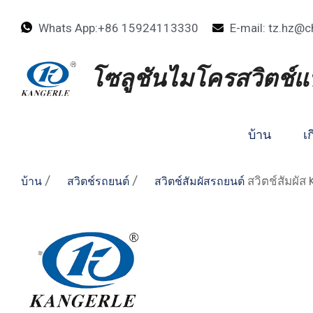
Whats App:+86 15924113330
E-mail: tz.hz@c
โซลูชันไมโครสวิตช์
บ้าน
เก
/
/
สวิตช์สัมผั
บ้าน
สวิตช์รถยนต์
สวิตช์สัมผัสรถยนต์