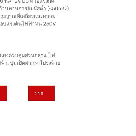
50mA 12V DC ด้วยแรงกด
มต้านทานการสัมผัสต่ำ (≤50mΩ)
งสัญญาณที่เสถียรและความ
สอบแรงดันไฟฟ้าทน 250V
 แผงควบคุมส่วนกลาง, ไฟ
ฟ้า, ปุ่มเปิดฝากระโปรงท้าย
า
วาส