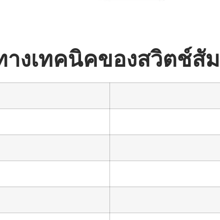
โทรศัพท์/WhatsApp/WeChat
แบบจำลองตัวอย่าง
งเทคนิคของสวิตช์สัมผัส
ส่ง