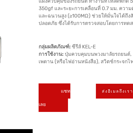
แผงควบคุมของรถยนต์ ทำงานที่โหลดพิกัด 
350gf และระยะการเคลื่อนที่ 0.7 มม. ควา
และฉนวนสูง (≥100MΩ) ช่วยให้มั่นใจได้ถึ
ปลอดภัย ซึ่งได้รับการตรวจสอบโดยการทด
กลุ่มผลิตภัณฑ์:
ซีรีส์ KEL-E
การใช้งาน:
ปุ่มควบคุมบนพวงมาลัยรถยนต์,
เพดาน (หรือไฟอ่านหนังสือ), สวิตช์กระจกไฟ
แชท
ส่งอีเมลถึงเร
เลย