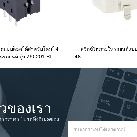
่มกดแบบล็อคได้สำหรับโคมไฟ
สวิตช์ไฟภายในรถยนต์แบบ
ในรถยนต์ รุ่น ZS0201-BL
48
าวของเรา
การราคา โปรดทิ้งอีเมลของ