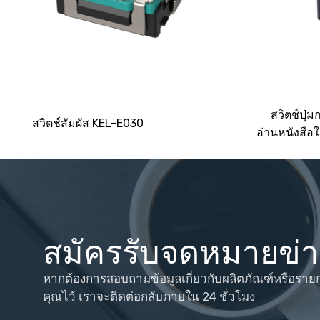
สวิตช์ปุ
สวิตช์สัมผัส KEL-E030
อ่านหนังสือ
สมัครรับจดหมายข่
หากต้องการสอบถามข้อมูลเกี่ยวกับผลิตภัณฑ์หรือราย
คุณไว้ เราจะติดต่อกลับภายใน 24 ชั่วโมง