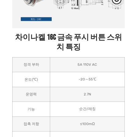
차이나켈 16C 금속 푸시 버튼 스위
치 특징
정격 부하
5A 110V AC
-20～55℃
온도
(
℃)
운영력
2.7N
순간/래칭
기능
접촉 저항
≤100mΩ