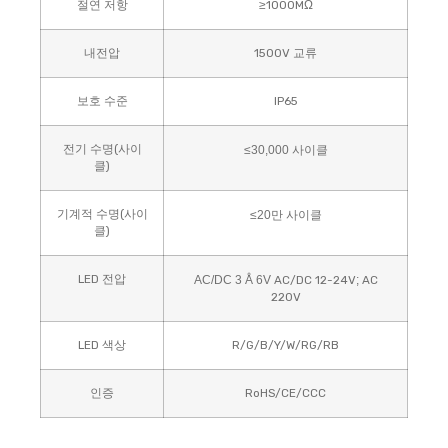
절연 저항
≥1000MΩ
내전압
1500V 교류
보호 수준
IP65
전기 수명(사이
≤
30,000 사이클
클)
기계적 수명(사이
≤
20만 사이클
클)
LED 전압
AC/DC 3 Å 6V
AC/DC 12-24V
;
AC
220V
LED 색상
R/G/B/Y/W/RG/RB
인증
RoHS/CE/CCC